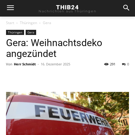
THIB24
Nachrichten aus Thüringen
Start
Thüringen
Gera
Thüringen
Gera
Gera: Weihnachtsdeko
angezündet
Von
Herr Schmidt
-
16. Dezember 2025
291
0