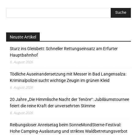
Neuste Artikel
Sturz ins Gleisbett: Schneller Rettungseinsatz am Erfurter
Hauptbahnhof
6. August 2026
Tödliche Auseinandersetzung mit Messer in Bad Langensalza:
Kriminalpolizei sucht wichtige Zeugin im grünen Kleid
6. August 2026
20 Jahre „Die Himmlische Nacht der Tenöre“: Jubiläumstournee
feiert die reine Kraft der unversehrten Stimme
6. August 2026
Reibungsloser Anreisetag beim SonneMondSterne-Festival:
Hohe Camping-Auslastung und striktes Waldbetretungsverbot