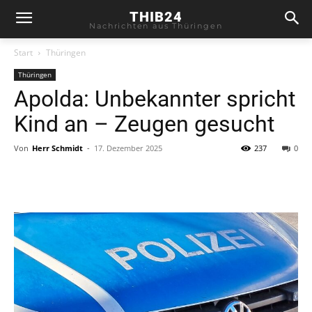
THIB24
Nachrichten aus Thüringen
Start
Thüringen
Thüringen
Apolda: Unbekannter spricht
Kind an – Zeugen gesucht
Von
Herr Schmidt
-
17. Dezember 2025
237
0