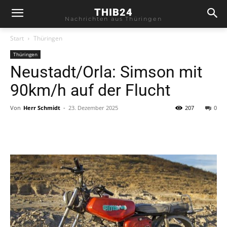
THIB24
Nachrichten aus Thüringen
Start
Thüringen
Thüringen
Neustadt/Orla: Simson mit
90km/h auf der Flucht
Von
Herr Schmidt
-
23. Dezember 2025
207
0