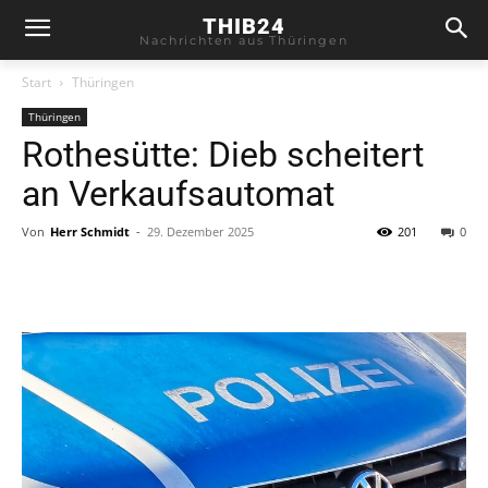
THIB24
Nachrichten aus Thüringen
Start
Thüringen
Thüringen
Rothesütte: Dieb scheitert
an Verkaufsautomat
Von
Herr Schmidt
-
29. Dezember 2025
201
0