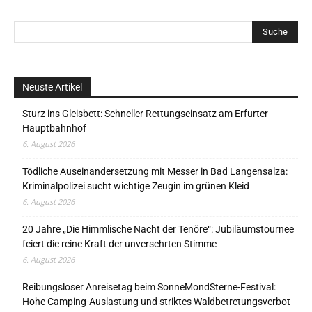
Neuste Artikel
Sturz ins Gleisbett: Schneller Rettungseinsatz am Erfurter
Hauptbahnhof
6. August 2026
Tödliche Auseinandersetzung mit Messer in Bad Langensalza:
Kriminalpolizei sucht wichtige Zeugin im grünen Kleid
6. August 2026
20 Jahre „Die Himmlische Nacht der Tenöre“: Jubiläumstournee
feiert die reine Kraft der unversehrten Stimme
6. August 2026
Reibungsloser Anreisetag beim SonneMondSterne-Festival:
Hohe Camping-Auslastung und striktes Waldbetretungsverbot