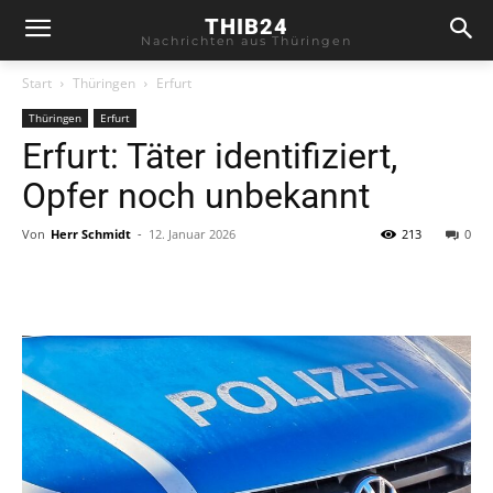
THIB24
Nachrichten aus Thüringen
Start
Thüringen
Erfurt
Thüringen
Erfurt
Erfurt: Täter identifiziert,
Opfer noch unbekannt
Von
Herr Schmidt
-
12. Januar 2026
213
0