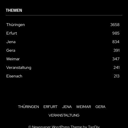
THEMEN
Thüringen
3658
Erfurt
985
Jena
834
Gera
391
Weimar
347
Veranstaltung
241
Eisenach
213
THÜRINGEN
ERFURT
JENA
WEIMAR
GERA
VERANSTALTUNG
© Newspaper WordPress Theme by TagDiv