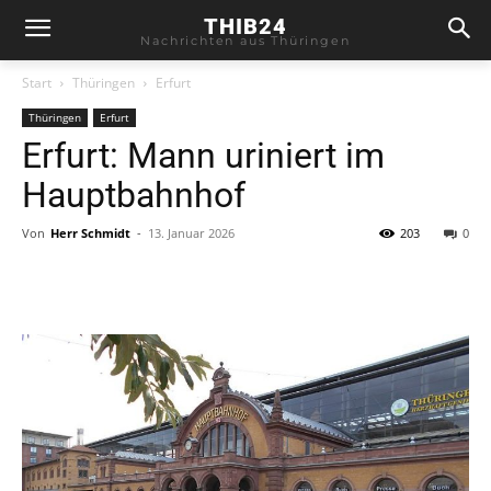
THIB24
Nachrichten aus Thüringen
Start
Thüringen
Erfurt
Thüringen
Erfurt
Erfurt: Mann uriniert im
Hauptbahnhof
Von
Herr Schmidt
-
13. Januar 2026
203
0