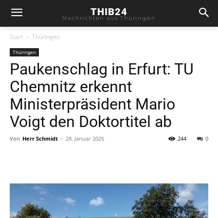
THIB24
Nachrichten aus Thüringen
Start
Thüringen
Thüringen
Paukenschlag in Erfurt: TU
Chemnitz erkennt
Ministerpräsident Mario
Voigt den Doktortitel ab
Von
Herr Schmidt
-
28. Januar 2026
244
0