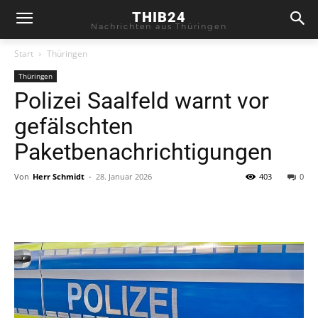
THIB24
Nachrichten aus Thüringen
Start
Thüringen
Thüringen
Polizei Saalfeld warnt vor
gefälschten
Paketbenachrichtigungen
Von
Herr Schmidt
-
28. Januar 2026
403
0