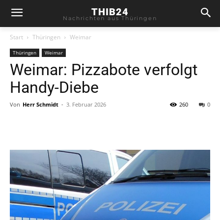
THIB24
Nachrichten aus Thüringen
Start
Thüringen
Weimar
Thüringen
Weimar
Weimar: Pizzabote verfolgt
Handy-Diebe
Von
Herr Schmidt
-
3. Februar 2026
260
0