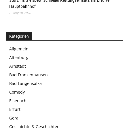
Sturz ins Gleisbett: Schneller Rettungseinsatz am Erfurter
Hauptbahnhof
6. August 2026
Kategorien
Allgemein
Altenburg
Arnstadt
Bad Frankenhausen
Bad Langensalza
Comedy
Eisenach
Erfurt
Gera
Geschichte & Geschichten