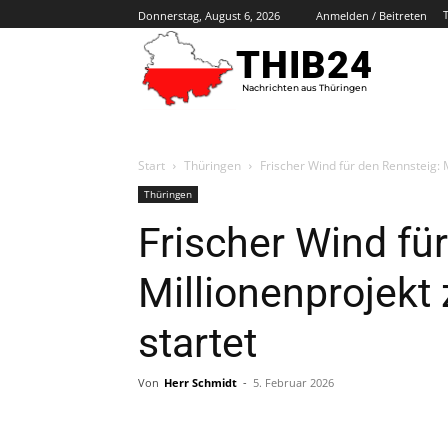
Donnerstag, August 6, 2026
Anmelden / Beitreten
THIB24
Nachrichten aus Thüringen
Start
Thüringen
Frischer Wind für den Rennsteig: 
Thüringen
Frischer Wind fü
Millionenprojekt
startet
Von
Herr Schmidt
-
5. Februar 2026