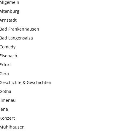
Allgemein
Altenburg
Arnstadt
Bad Frankenhausen
Bad Langensalza
Comedy
Eisenach
Erfurt
Gera
Geschichte & Geschichten
Gotha
Ilmenau
Jena
Konzert
Mühlhausen