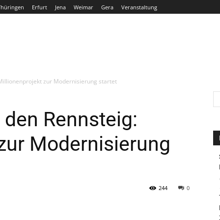
Thüringen
Erfurt
Jena
Weimar
Gera
Veranstaltung
THÜRINGEN
ERFURT
JENA
WEIMAR
GERA
Millionenprojekt zur Modernisierung startet
r den Rennsteig:
 zur Modernisierung
244
0