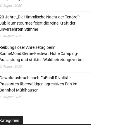
6. August 2026
20 Jahre „Die Himmlische Nacht der Tenöre“:
Jubiläumstournee feiert die reine Kraft der
unversehrten Stimme
6. August 2026
Reibungsloser Anreisetag beim
SonneMondSterne-Festival: Hohe Camping-
Auslastung und striktes Waldbetretungsverbot
6. August 2026
Gewaltausbruch nach Fußball-Rivalität:
Passanten überwältigen agressiven Fan im
Bahnhof Mühlhausen
6. August 2026
Kategorien