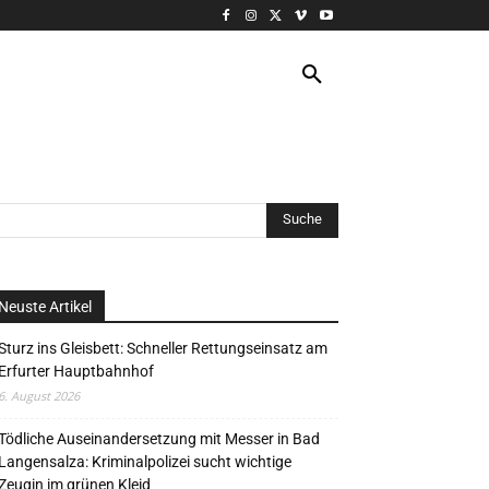
VERANSTALTUNG
MORE
Neuste Artikel
Sturz ins Gleisbett: Schneller Rettungseinsatz am
Erfurter Hauptbahnhof
6. August 2026
Tödliche Auseinandersetzung mit Messer in Bad
Langensalza: Kriminalpolizei sucht wichtige
Zeugin im grünen Kleid