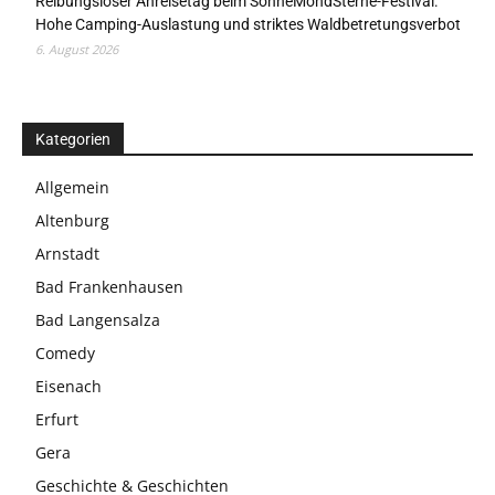
Reibungsloser Anreisetag beim SonneMondSterne-Festival:
Hohe Camping-Auslastung und striktes Waldbetretungsverbot
6. August 2026
Kategorien
Allgemein
Altenburg
Arnstadt
Bad Frankenhausen
Bad Langensalza
Comedy
Eisenach
Erfurt
Gera
Geschichte & Geschichten