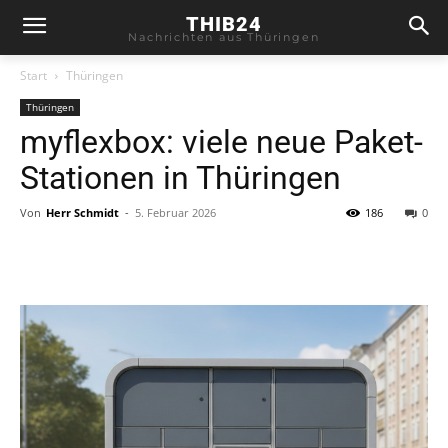
THIB24
Nachrichten aus Thüringen
Start
Thüringen
Thüringen
myflexbox: viele neue Paket-
Stationen in Thüringen
Von
Herr Schmidt
-
5. Februar 2026
186
0