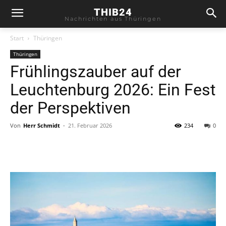
THIB24
Nachrichten aus Thüringen
Start
Thüringen
Thüringen
Frühlingszauber auf der
Leuchtenburg 2026: Ein Fest
der Perspektiven
Von
Herr Schmidt
-
21. Februar 2026
234
0