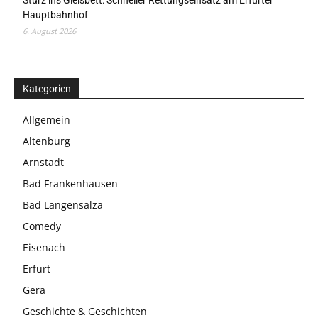
Sturz ins Gleisbett: Schneller Rettungseinsatz am Erfurter
Hauptbahnhof
6. August 2026
Kategorien
Allgemein
Altenburg
Arnstadt
Bad Frankenhausen
Bad Langensalza
Comedy
Eisenach
Erfurt
Gera
Geschichte & Geschichten