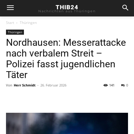
THIB24
Nachrichten aus Thüringen
Start
Thüringen
Thüringen
Nordhausen: Messerattacke
nach verbalem Streit –
Polizei fasst jugendlichen
Täter
Von
Herr Schmidt
-
26. Februar 2026
141
0