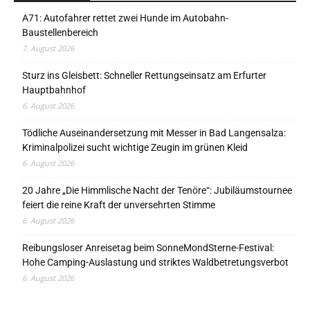
A71: Autofahrer rettet zwei Hunde im Autobahn-
Baustellenbereich
7. August 2026
Sturz ins Gleisbett: Schneller Rettungseinsatz am Erfurter
Hauptbahnhof
6. August 2026
Tödliche Auseinandersetzung mit Messer in Bad Langensalza:
Kriminalpolizei sucht wichtige Zeugin im grünen Kleid
6. August 2026
20 Jahre „Die Himmlische Nacht der Tenöre“: Jubiläumstournee
feiert die reine Kraft der unversehrten Stimme
6. August 2026
Reibungsloser Anreisetag beim SonneMondSterne-Festival:
Hohe Camping-Auslastung und striktes Waldbetretungsverbot
6. August 2026