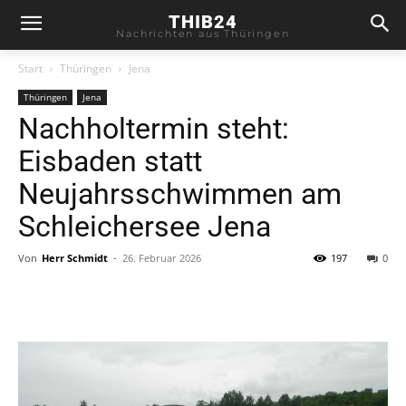
THIB24
Nachrichten aus Thüringen
Start
Thüringen
Jena
Thüringen
Jena
Nachholtermin steht:
Eisbaden statt
Neujahrsschwimmen am
Schleichersee Jena
Von
Herr Schmidt
-
26. Februar 2026
197
0