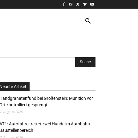
VERANSTALTUNG
MORE
Neuste Artikel
Handgranatenfund bei Großenstein: Munition vor
Ort kontrolliert gesprengt
7. August 2026
A71: Autofahrer rettet zwei Hunde im Autobahn-
Baustellenbereich
7. August 2026