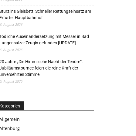
Sturz ins Gleisbett: Schneller Rettungseinsatz am
Erfurter Hauptbahnhof
6. August 2026
Tödliche Auseinandersetzung mit Messer in Bad
Langensalza: Zeugin gefunden [UPDATE]
6. August 2026
20 Jahre „Die Himmlische Nacht der Tenöre“:
Jubiläumstournee feiert die reine Kraft der
unversehrten Stimme
6. August 2026
Kategorien
Allgemein
Altenburg