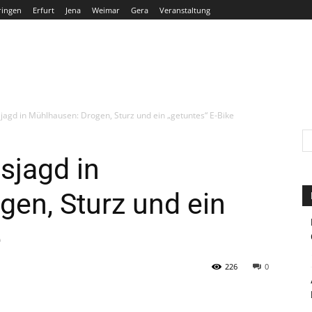
ringen
Erfurt
Jena
Weimar
Gera
Veranstaltung
THÜRINGEN
ERFURT
JENA
WEIMAR
GERA
jagd in Mühlhausen: Drogen, Sturz und ein „getuntes“ E-Bike
sjagd in
en, Sturz und ein
e
226
0