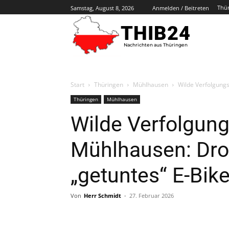
Thü
Samstag, August 8, 2026
Anmelden / Beitreten
THIB24
Nachrichten aus Thüringen
Start
Thüringen
Mühlhausen
Wilde Verfolgungs
Thüringen
Mühlhausen
Wilde Verfolgung
Mühlhausen: Drog
„getuntes“ E-Bik
Von
Herr Schmidt
-
27. Februar 2026