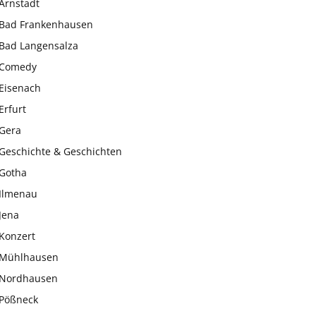
Arnstadt
Bad Frankenhausen
Bad Langensalza
Comedy
Eisenach
Erfurt
Gera
Geschichte & Geschichten
Gotha
Ilmenau
Jena
Konzert
Mühlhausen
Nordhausen
Pößneck