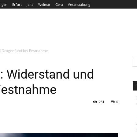
ngen
Erfurt
Jena
Weimar
Gera
Veranstaltung
THÜRINGEN
ERFURT
JENA
WEIMAR
GERA
d Drogenfund bei Festnahme
: Widerstand und
Festnahme
231
0