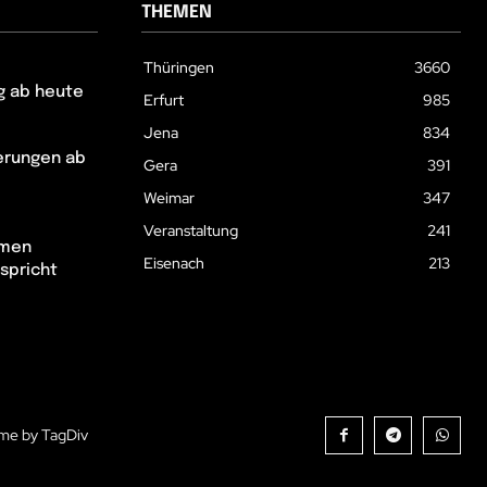
THEMEN
Thüringen
3660
g ab heute
Erfurt
985
Jena
834
erungen ab
Gera
391
Weimar
347
Veranstaltung
241
hmen
Eisenach
213
spricht
me by TagDiv