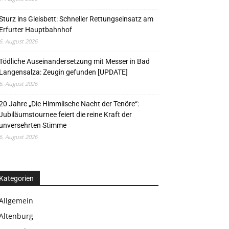
Sturz ins Gleisbett: Schneller Rettungseinsatz am
Erfurter Hauptbahnhof
6. August 2026
Tödliche Auseinandersetzung mit Messer in Bad
Langensalza: Zeugin gefunden [UPDATE]
6. August 2026
20 Jahre „Die Himmlische Nacht der Tenöre“:
Jubiläumstournee feiert die reine Kraft der
unversehrten Stimme
6. August 2026
Kategorien
Allgemein
Altenburg