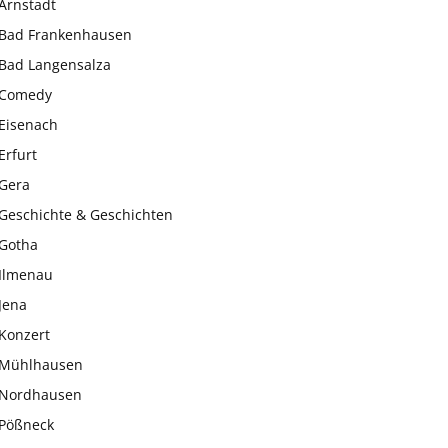
Arnstadt
Bad Frankenhausen
Bad Langensalza
Comedy
Eisenach
Erfurt
Gera
Geschichte & Geschichten
Gotha
Ilmenau
Jena
Konzert
Mühlhausen
Nordhausen
Pößneck