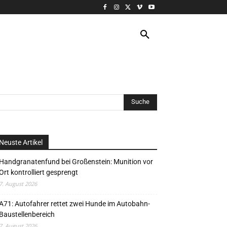
VERANSTALTUNG
MORE
Neuste Artikel
Handgranatenfund bei Großenstein: Munition vor
Ort kontrolliert gesprengt
7. August 2026
A71: Autofahrer rettet zwei Hunde im Autobahn-
Baustellenbereich
7. August 2026