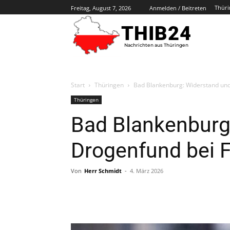
Thüri
Freitag, August 7, 2026
Anmelden / Beitreten
THIB24
Nachrichten aus Thüringen
Start
Thüringen
Bad Blankenburg: Widerstand un
Thüringen
Bad Blankenburg
Drogenfund bei 
Von
Herr Schmidt
-
4. März 2026