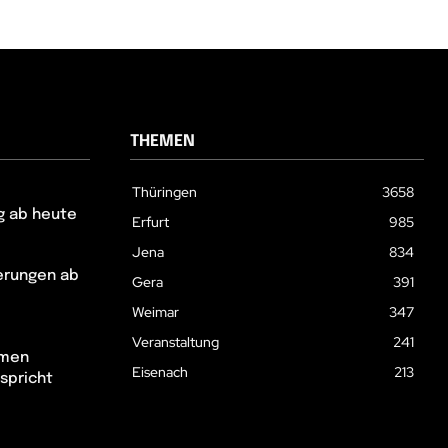
THEMEN
Thüringen
3658
g ab heute
Erfurt
985
Jena
834
erungen ab
Gera
391
Weimar
347
Veranstaltung
241
hmen
Eisenach
213
spricht