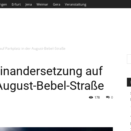
ngen
Erfurt
Jena
Weimar
Gera
Veranstaltung
THÜRINGEN
ERFURT
JENA
WEIMAR
GERA
uf Parkplatz in der August-Bebel-Straße
einandersetzung auf
 August-Bebel-Straße
178
0