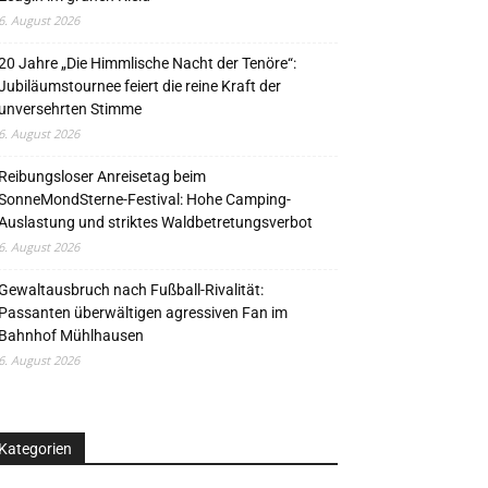
6. August 2026
20 Jahre „Die Himmlische Nacht der Tenöre“:
Jubiläumstournee feiert die reine Kraft der
unversehrten Stimme
6. August 2026
Reibungsloser Anreisetag beim
SonneMondSterne-Festival: Hohe Camping-
Auslastung und striktes Waldbetretungsverbot
6. August 2026
Gewaltausbruch nach Fußball-Rivalität:
Passanten überwältigen agressiven Fan im
Bahnhof Mühlhausen
6. August 2026
Kategorien