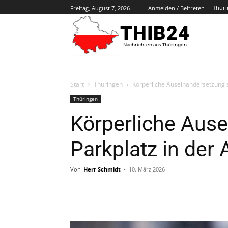
Thüri
Freitag, August 7, 2026
Anmelden / Beitreten
THIB24
Nachrichten aus Thüringen
Start
Thüringen
Körperliche Auseinandersetzung a
Thüringen
Körperliche Aus
Parkplatz in der
Von
Herr Schmidt
-
10. März 2026