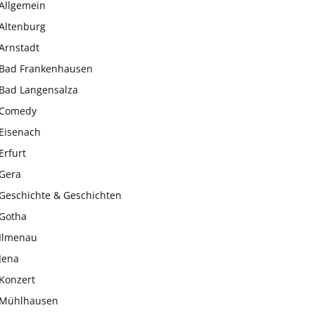
Allgemein
Altenburg
Arnstadt
Bad Frankenhausen
Bad Langensalza
Comedy
Eisenach
Erfurt
Gera
Geschichte & Geschichten
Gotha
Ilmenau
Jena
Konzert
Mühlhausen