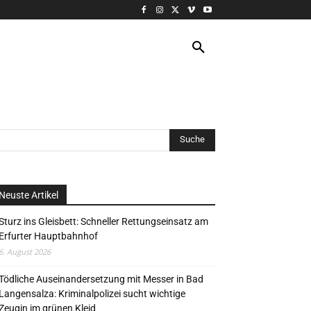
VERANSTALTUNG
MORE
Neuste Artikel
Sturz ins Gleisbett: Schneller Rettungseinsatz am
Erfurter Hauptbahnhof
6. August 2026
Tödliche Auseinandersetzung mit Messer in Bad
Langensalza: Kriminalpolizei sucht wichtige
Zeugin im grünen Kleid