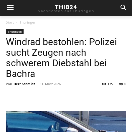
THIB24
Nachrichten aus Thüringen
Start
Thüringen
Thüringen
Windrad bestohlen: Polizei
sucht Zeugen nach
schwerem Diebstahl bei
Bachra
Von
Herr Schmidt
-
11. März 2026
175
0