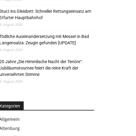
Sturz ins Gleisbett: Schneller Rettungseinsatz am
Erfurter Hauptbahnhof
6. August 2026
Tödliche Auseinandersetzung mit Messer in Bad
Langensalza: Zeugin gefunden [UPDATE]
6. August 2026
20 Jahre „Die Himmlische Nacht der Tenöre“:
Jubiläumstournee feiert die reine Kraft der
unversehrten Stimme
6. August 2026
Kategorien
Allgemein
Altenburg