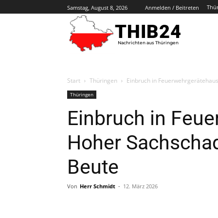
Thü
Samstag, August 8, 2026
Anmelden / Beitreten
THIB24
Nachrichten aus Thüringen
Start
Thüringen
Einbruch in Feuerwehrgerätehaus
Thüringen
Einbruch in Feu
Hoher Sachschad
Beute
Von
Herr Schmidt
-
12. März 2026