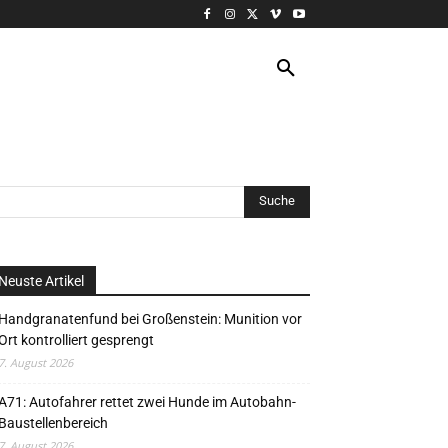
VERANSTALTUNG
MORE
Neuste Artikel
Handgranatenfund bei Großenstein: Munition vor
Ort kontrolliert gesprengt
7. August 2026
A71: Autofahrer rettet zwei Hunde im Autobahn-
Baustellenbereich
7. August 2026