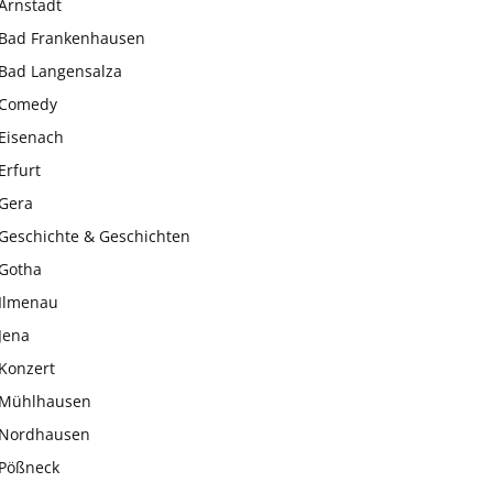
Arnstadt
Bad Frankenhausen
Bad Langensalza
Comedy
Eisenach
Erfurt
Gera
Geschichte & Geschichten
Gotha
Ilmenau
Jena
Konzert
Mühlhausen
Nordhausen
Pößneck