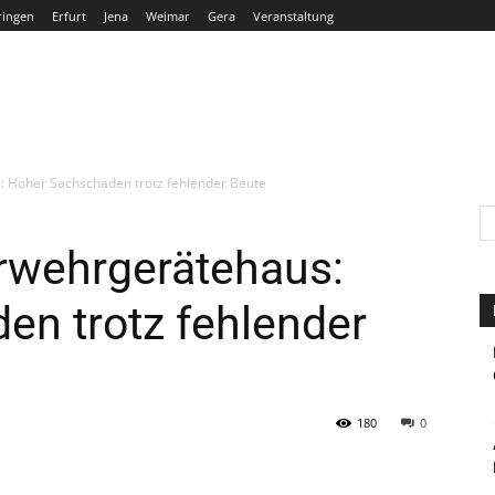
ringen
Erfurt
Jena
Weimar
Gera
Veranstaltung
THÜRINGEN
ERFURT
JENA
WEIMAR
GERA
: Hoher Sachschaden trotz fehlender Beute
erwehrgerätehaus:
en trotz fehlender
180
0