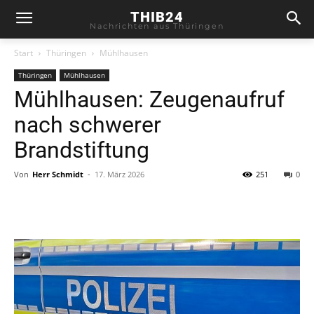
THIB24
Nachrichten aus Thüringen
Start
Thüringen
Mühlhausen
Thüringen
Mühlhausen
Mühlhausen: Zeugenaufruf
nach schwerer
Brandstiftung
Von
Herr Schmidt
-
17. März 2026
251
0