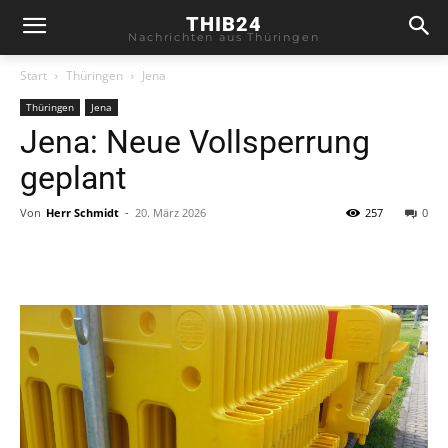
THIB24
Nachrichten aus Thüringen
Start
Thüringen
Jena
Thüringen
Jena
Jena: Neue Vollsperrung
geplant
Von
Herr Schmidt
-
20. März 2026
257
0