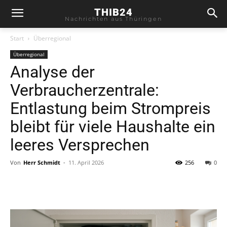
THIB24
Nachrichten aus Thüringen
Start
Überregional
Überregional
Analyse der
Verbraucherzentrale:
Entlastung beim Strompreis
bleibt für viele Haushalte ein
leeres Versprechen
Von
Herr Schmidt
-
11. April 2026
256
0