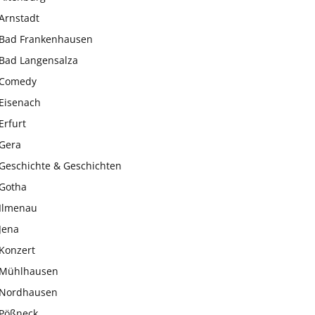
Arnstadt
Bad Frankenhausen
Bad Langensalza
Comedy
Eisenach
Erfurt
Gera
Geschichte & Geschichten
Gotha
Ilmenau
Jena
Konzert
Mühlhausen
Nordhausen
Pößneck