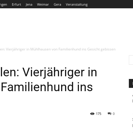
ngen
Erfurt
Jena
Weimar
Gera
Veranstaltung
THÜRINGEN
ERFURT
JENA
WEIMAR
GERA
n: Vierjähriger in Mühlhausen von Familienhund ins Gesicht gebissen
n: Vierjähriger in
Familienhund ins
n
175
0