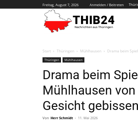
Thüri
Freitag, August 7, 2026
Anmelden / Beitreten
THIB24
Nachrichten aus Thüringen
Start
Thüringen
Mühlhausen
Drama beim Spiele
Thüringen
Mühlhausen
Drama beim Spiele
Mühlhausen von 
Gesicht gebisse
Von
Herr Schmidt
-
11. Mai 2026