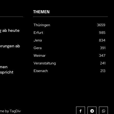
THEMEN
Thüringen
3659
g ab heute
Erfurt
985
Jena
834
erungen ab
Gera
391
Weimar
347
Veranstaltung
241
hmen
Eisenach
213
spricht
me by TagDiv