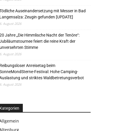
Tödliche Auseinandersetzung mit Messer in Bad
Langensalza: Zeugin gefunden [UPDATE]
6. August 2026
20 Jahre „Die Himmlische Nacht der Tenöre“:
Jubiläumstournee feiert die reine Kraft der
unversehrten Stimme
6. August 2026
Reibungsloser Anreisetag beim
SonneMondSterne-Festival: Hohe Camping-
Auslastung und striktes Waldbetretungsverbot
6. August 2026
Kategorien
Allgemein
Altenburg