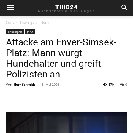
THIB24
Nachrichten aus Thüringen
Start
Thüringen
Jena
Thüringen
Jena
Attacke am Enver-Simsek-
Platz: Mann würgt
Hundehalter und greift
Polizisten an
Von
Herr Schmidt
-
18. Mai 2026
170
0