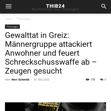
THIB24
Nachrichten aus Thüringen
Start
Thüringen
Thüringen
Gewalttat in Greiz:
Männergruppe attackiert
Anwohner und feuert
Schreckschusswaffe ab –
Zeugen gesucht
Von
Herr Schmidt
-
18. Mai 2026
178
0