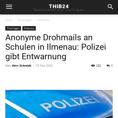
THIB24
Nachrichten aus Thüringen
Start
Thüringen
Ilmenau
Thüringen
Ilmenau
Anonyme Drohmails an
Schulen in Ilmenau: Polizei
gibt Entwarnung
Von
Herr Schmidt
-
19. Mai 2026
232
0