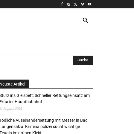
VERANSTALTUNG
MORE
Neuste Artikel
Sturz ins Gleisbett: Schneller Rettungseinsatz am
Erfurter Hauptbahnhof
6. August 2026
Tödliche Auseinandersetzung mit Messer in Bad
Langensalza: Kriminalpolizei sucht wichtige
Zeugin im grünen Kleid