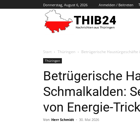
Donnerstag, August 6, 2026
Anmelden / Beitreten
THIB24
Nachrichten aus Thüringen
Start
Thüringen
Betrügerische Haustürgeschäfte i
Thüringen
Betrügerische Ha
Schmalkalden: Se
von Energie-Tric
Von
Herr Schmidt
-
30. Mai 2026