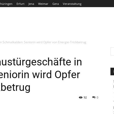
Thüringen
Erfurt
Jena
Weimar
Gera
Veranstaltung
THÜRINGEN
ERFURT
JENA
WEIMAR
GERA
n Schmalkalden: Seniorin wird Opfer von Energie-Trickbetrug
ustürgeschäfte in
niorin wird Opfer
kbetrug
92
0