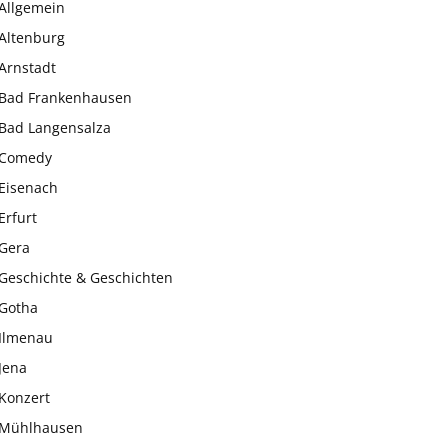
Allgemein
Altenburg
Arnstadt
Bad Frankenhausen
Bad Langensalza
Comedy
Eisenach
Erfurt
Gera
Geschichte & Geschichten
Gotha
Ilmenau
Jena
Konzert
Mühlhausen