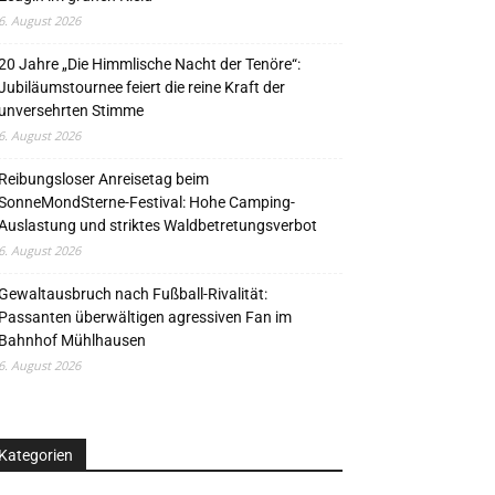
6. August 2026
20 Jahre „Die Himmlische Nacht der Tenöre“:
Jubiläumstournee feiert die reine Kraft der
unversehrten Stimme
6. August 2026
Reibungsloser Anreisetag beim
SonneMondSterne-Festival: Hohe Camping-
Auslastung und striktes Waldbetretungsverbot
6. August 2026
Gewaltausbruch nach Fußball-Rivalität:
Passanten überwältigen agressiven Fan im
Bahnhof Mühlhausen
6. August 2026
Kategorien