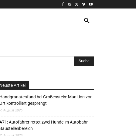
VERANSTALTUNG
MORE
Neuste Artikel
Handgranatenfund bei Großenstein: Munition vor
Ort kontrolliert gesprengt
7. August 2026
A71: Autofahrer rettet zwei Hunde im Autobahn-
Baustellenbereich
7. August 2026