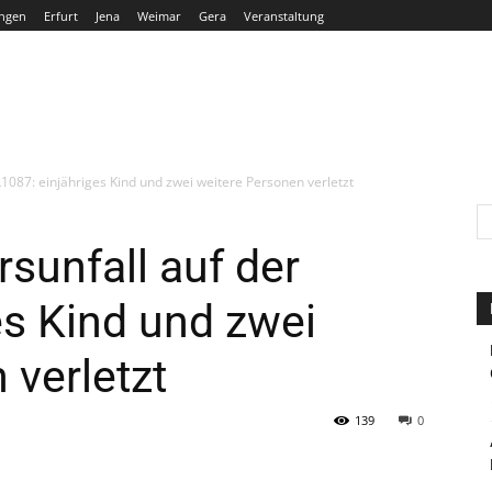
ngen
Erfurt
Jena
Weimar
Gera
Veranstaltung
THÜRINGEN
ERFURT
JENA
WEIMAR
GERA
1087: einjähriges Kind und zwei weitere Personen verletzt
sunfall auf der
es Kind und zwei
 verletzt
139
0