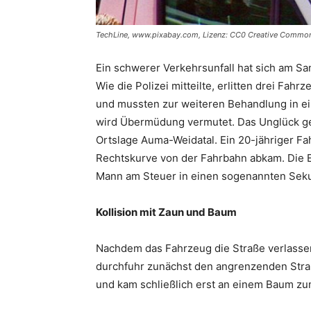
TechLine, www.pixabay.com, Lizenz: CC0 Creative Commo
Ein schwerer Verkehrsunfall hat sich am S
Wie die Polizei mitteilte, erlitten drei Fah
und mussten zur weiteren Behandlung in ei
wird Übermüdung vermutet. Das Unglück ge
Ortslage Auma-Weidatal. Ein 20-jähriger Fa
Rechtskurve von der Fahrbahn abkam. Die E
Mann am Steuer in einen sogenannten Seku
Kollision mit Zaun und Baum
Nachdem das Fahrzeug die Straße verlassen
durchfuhr zunächst den angrenzenden Straß
und kam schließlich erst an einem Baum zu