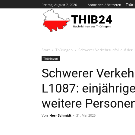
Thüri
Freitag, August 7, 2026
Anmelden / Beitreten
THIB24
Nachrichten aus Thüringen
Start
Thüringen
Schwerer Verkehrsunfall auf der L
Thüringen
Schwerer Verkehr
L1087: einjährig
weitere Personen
Von
Herr Schmidt
-
31. Mai 2026