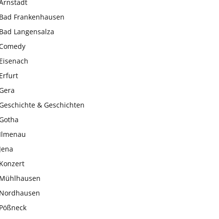
Arnstadt
Bad Frankenhausen
Bad Langensalza
Comedy
Eisenach
Erfurt
Gera
Geschichte & Geschichten
Gotha
Ilmenau
Jena
Konzert
Mühlhausen
Nordhausen
Pößneck