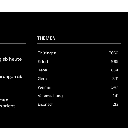
THEMEN
Thüringen
3660
g ab heute
Erfurt
985
Jena
834
erungen ab
Gera
391
Weimar
347
Veranstaltung
241
hmen
Eisenach
213
spricht