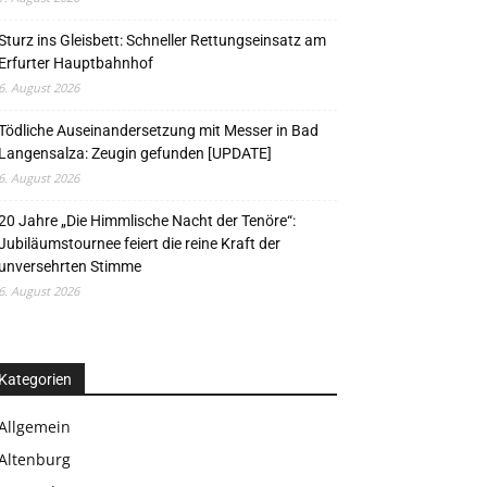
Sturz ins Gleisbett: Schneller Rettungseinsatz am
Erfurter Hauptbahnhof
6. August 2026
Tödliche Auseinandersetzung mit Messer in Bad
Langensalza: Zeugin gefunden [UPDATE]
6. August 2026
20 Jahre „Die Himmlische Nacht der Tenöre“:
Jubiläumstournee feiert die reine Kraft der
unversehrten Stimme
6. August 2026
Kategorien
Allgemein
Altenburg