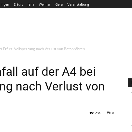
ringen
Erfurt
Jena
Weimar
Gera
Veranstaltung
THÜRINGEN
ERFURT
JENA
WEIMAR
GERA
i Erfurt: Vollsperrung nach Verlust von Betonröhren
all auf der A4 bei
ung nach Verlust von
234
0