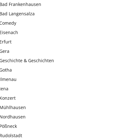
Bad Frankenhausen
Bad Langensalza
Comedy
Eisenach
Erfurt
Gera
Geschichte & Geschichten
Gotha
Ilmenau
Jena
Konzert
Mühlhausen
Nordhausen
Pößneck
Rudolstadt