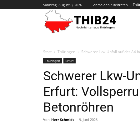
Thü
Samstag, August 8, 2026
Anmelden / Beitreten
THIB24
Nachrichten aus Thüringen
Start
Thüringen
Schwerer Lkw-Unfall auf der A4 be
Thüringen
Erfurt
Schwerer Lkw-Unf
Erfurt: Vollsperr
Betonröhren
Von
Herr Schmidt
-
9. Juni 2026