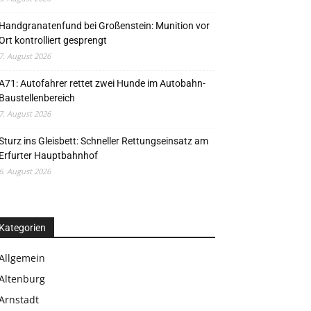
Handgranatenfund bei Großenstein: Munition vor
Ort kontrolliert gesprengt
7. August 2026
A71: Autofahrer rettet zwei Hunde im Autobahn-
Baustellenbereich
7. August 2026
Sturz ins Gleisbett: Schneller Rettungseinsatz am
Erfurter Hauptbahnhof
6. August 2026
Kategorien
Allgemein
Altenburg
Arnstadt