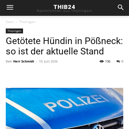
THIB24
Nachrichten aus Thüringen
Start
Thüringen
Thüringen
Getötete Hündin in Pößneck:
so ist der aktuelle Stand
Von
Herr Schmidt
-
10. Juni 2026
136
0