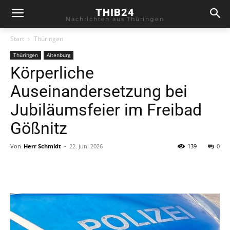
THIB24
Nachrichten aus Thüringen
Start
Thüringen
Thüringen
Altenburg
Körperliche
Auseinandersetzung bei
Jubiläumsfeier im Freibad
Gößnitz
Von
Herr Schmidt
-
22. Juni 2026
139
0