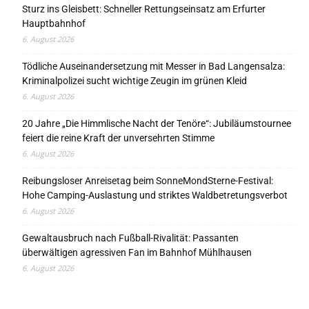
Sturz ins Gleisbett: Schneller Rettungseinsatz am Erfurter
Hauptbahnhof
6. August 2026
Tödliche Auseinandersetzung mit Messer in Bad Langensalza:
Kriminalpolizei sucht wichtige Zeugin im grünen Kleid
6. August 2026
20 Jahre „Die Himmlische Nacht der Tenöre“: Jubiläumstournee
feiert die reine Kraft der unversehrten Stimme
6. August 2026
Reibungsloser Anreisetag beim SonneMondSterne-Festival:
Hohe Camping-Auslastung und striktes Waldbetretungsverbot
6. August 2026
Gewaltausbruch nach Fußball-Rivalität: Passanten
überwältigen agressiven Fan im Bahnhof Mühlhausen
6. August 2026