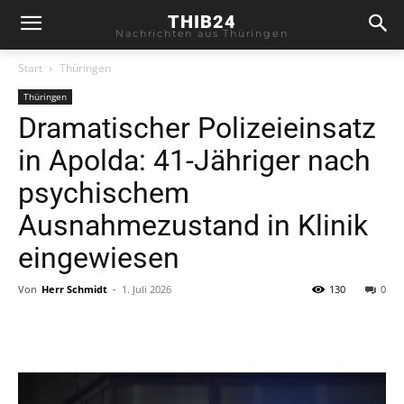
THIB24
Nachrichten aus Thüringen
Start
Thüringen
Thüringen
Dramatischer Polizeieinsatz
in Apolda: 41-Jähriger nach
psychischem
Ausnahmezustand in Klinik
eingewiesen
Von
Herr Schmidt
-
1. Juli 2026
130
0