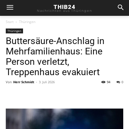
THIB24
Nachrichten aus Thüringen
Start
Thüringen
Thüringen
Buttersäure-Anschlag in
Mehrfamilienhaus: Eine
Person verletzt,
Treppenhaus evakuiert
Von
Herr Schmidt
-
3. Juli 2026
94
0