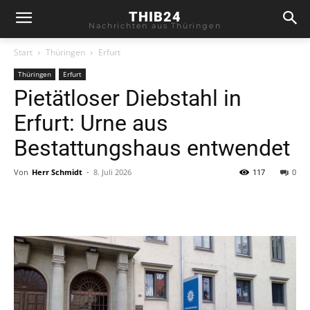
THIB24
Nachrichten aus Thüringen
Start
Thüringen
Erfurt
Thüringen
Erfurt
Pietätloser Diebstahl in
Erfurt: Urne aus
Bestattungshaus entwendet
Von
Herr Schmidt
-
8. Juli 2026
117
0