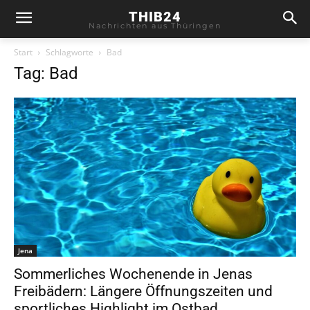
THIB24
Nachrichten aus Thüringen
Start
Schlagworte
Bad
Tag: Bad
Jena
Sommerliches Wochenende in Jenas
Freibädern: Längere Öffnungszeiten und
sportliches Highlight im Ostbad