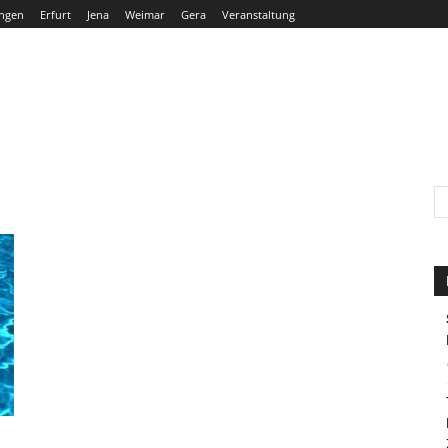
ngen
Erfurt
Jena
Weimar
Gera
Veranstaltung
THÜRINGEN
ERFURT
JENA
WEIMAR
GERA