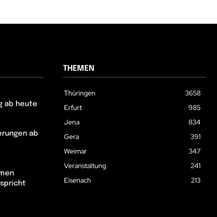
THEMEN
Thüringen
3658
g ab heute
Erfurt
985
Jena
834
erungen ab
Gera
391
Weimar
347
Veranstaltung
241
hmen
Eisenach
213
spricht