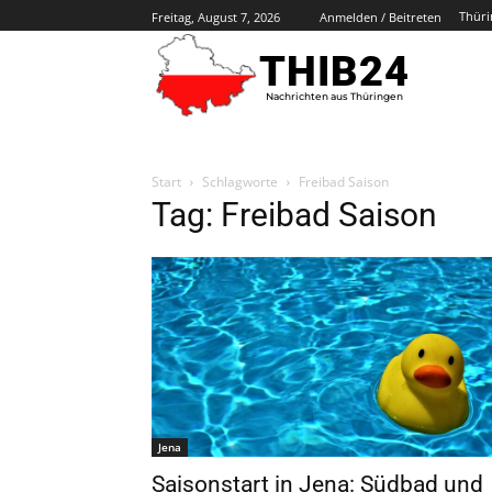
Thüri
Freitag, August 7, 2026
Anmelden / Beitreten
THIB24
Nachrichten aus Thüringen
Start
Schlagworte
Freibad Saison
Tag: Freibad Saison
Jena
Saisonstart in Jena: Südbad und