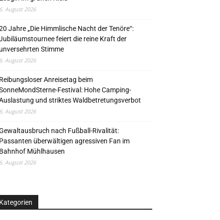
6. August 2026
20 Jahre „Die Himmlische Nacht der Tenöre“:
Jubiläumstournee feiert die reine Kraft der
unversehrten Stimme
6. August 2026
Reibungsloser Anreisetag beim
SonneMondSterne-Festival: Hohe Camping-
Auslastung und striktes Waldbetretungsverbot
6. August 2026
Gewaltausbruch nach Fußball-Rivalität:
Passanten überwältigen agressiven Fan im
Bahnhof Mühlhausen
6. August 2026
Kategorien