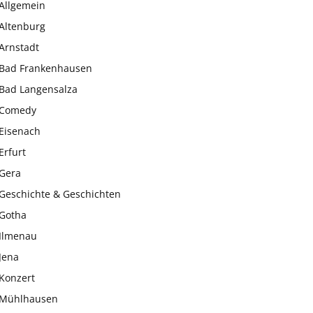
Allgemein
Altenburg
Arnstadt
Bad Frankenhausen
Bad Langensalza
Comedy
Eisenach
Erfurt
Gera
Geschichte & Geschichten
Gotha
Ilmenau
Jena
Konzert
Mühlhausen