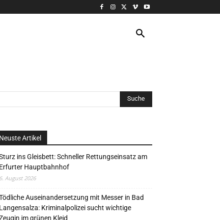
VERANSTALTUNG
MORE
Neuste Artikel
Sturz ins Gleisbett: Schneller Rettungseinsatz am
Erfurter Hauptbahnhof
6. August 2026
Tödliche Auseinandersetzung mit Messer in Bad
Langensalza: Kriminalpolizei sucht wichtige
Zeugin im grünen Kleid