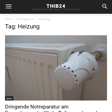
THIB24
Nachrichten aus Thüringen
Start
Schlagworte
Heizung
Tag: Heizung
Jena
Dringende Notreparatur am