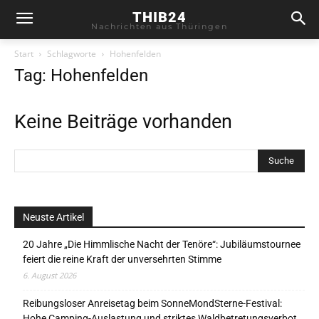
THIB24
Nachrichten aus Thüringen
Start
Schlagworte
Hohenfelden
Tag: Hohenfelden
Keine Beiträge vorhanden
Neuste Artikel
20 Jahre „Die Himmlische Nacht der Tenöre“: Jubiläumstournee
feiert die reine Kraft der unversehrten Stimme
6. August 2026
Reibungsloser Anreisetag beim SonneMondSterne-Festival:
Hohe Camping-Auslastung und striktes Waldbetretungsverbot