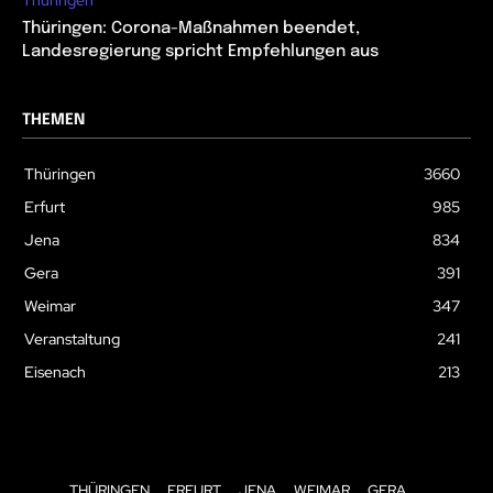
Thüringen: Corona-Maßnahmen beendet,
Landesregierung spricht Empfehlungen aus
THEMEN
Thüringen
3660
Erfurt
985
Jena
834
Gera
391
Weimar
347
Veranstaltung
241
Eisenach
213
THÜRINGEN
ERFURT
JENA
WEIMAR
GERA