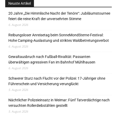
Neuste Artikel
20 Jahre „Die Himmlische Nacht der Tenöre“: Jubiläumstournee
feiert die reine Kraft der unversehrten Stimme
6. August 2026
Reibungsloser Anreisetag beim SonneMondSterne-Festival:
Hohe Camping-Auslastung und striktes Waldbetretungsverbot
6. August 2026
Gewaltausbruch nach Fußball-Rivalität: Passanten
überwältigen agressiven Fan im Bahnhof Mühlhausen
6. August 2026
Schwerer Sturz nach Flucht vor der Polizei: 17-Jähriger ohne
Führerschein und Versicherung verunglückt
5. August 2026
Nächtlicher Polizeieinsatz in Weimar: Fünf Tatverdächtige nach
versuchten Rollerdiebstählen gestellt
5. August 2026