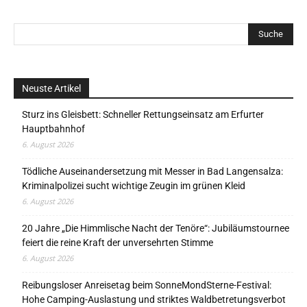
Neuste Artikel
Sturz ins Gleisbett: Schneller Rettungseinsatz am Erfurter
Hauptbahnhof
6. August 2026
Tödliche Auseinandersetzung mit Messer in Bad Langensalza:
Kriminalpolizei sucht wichtige Zeugin im grünen Kleid
6. August 2026
20 Jahre „Die Himmlische Nacht der Tenöre“: Jubiläumstournee
feiert die reine Kraft der unversehrten Stimme
6. August 2026
Reibungsloser Anreisetag beim SonneMondSterne-Festival:
Hohe Camping-Auslastung und striktes Waldbetretungsverbot