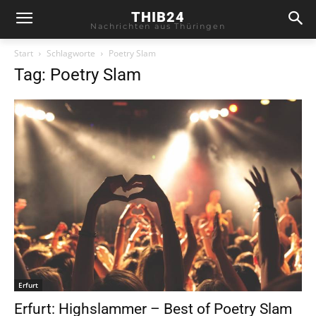
THIB24
Nachrichten aus Thüringen
Start
Schlagworte
Poetry Slam
Tag: Poetry Slam
Erfurt
Erfurt: Highslammer – Best of Poetry Slam