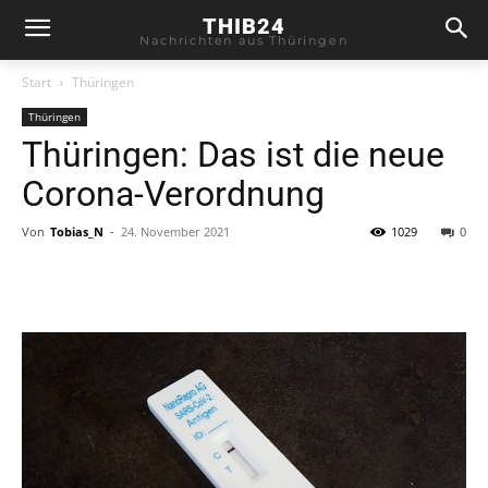
THIB24
Nachrichten aus Thüringen
Start
Thüringen
Thüringen
Thüringen: Das ist die neue
Corona-Verordnung
Von
Tobias_N
-
24. November 2021
1029
0