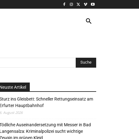
VERANSTALTUNG
MORE
Neuste Artikel
Sturz ins Gleisbett: Schneller Rettungseinsatz am
Erfurter Hauptbahnhof
6. August 2026
Tödliche Auseinandersetzung mit Messer in Bad
Langensalza: Kriminalpolizei sucht wichtige
Zeugin im grünen Kleid