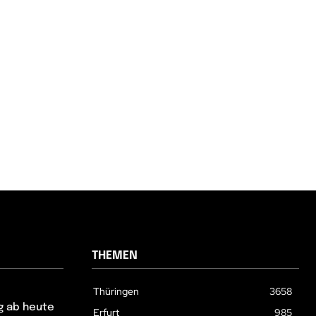
THEMEN
Thüringen
3658
g ab heute
Erfurt
985