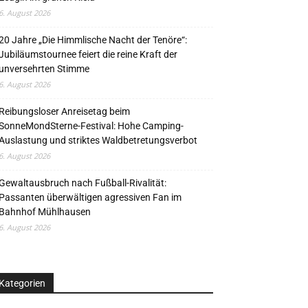
6. August 2026
20 Jahre „Die Himmlische Nacht der Tenöre“:
Jubiläumstournee feiert die reine Kraft der
unversehrten Stimme
6. August 2026
Reibungsloser Anreisetag beim
SonneMondSterne-Festival: Hohe Camping-
Auslastung und striktes Waldbetretungsverbot
6. August 2026
Gewaltausbruch nach Fußball-Rivalität:
Passanten überwältigen agressiven Fan im
Bahnhof Mühlhausen
6. August 2026
Kategorien