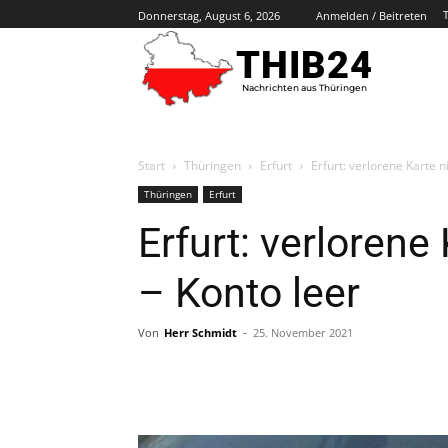
Donnerstag, August 6, 2026
Anmelden / Beitreten
THIB24
Nachrichten aus Thüringen
Start
Thüringen
Erfurt
Erfurt: verlorene Karte n
Thüringen
Erfurt
Erfurt: verlorene
– Konto leer
Von
Herr Schmidt
-
25. November 2021