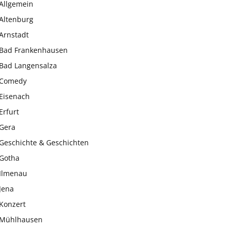
Allgemein
Altenburg
Arnstadt
Bad Frankenhausen
Bad Langensalza
Comedy
Eisenach
Erfurt
Gera
Geschichte & Geschichten
Gotha
Ilmenau
Jena
Konzert
Mühlhausen