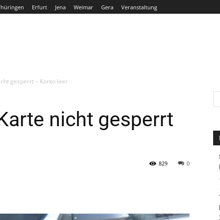
Thüringen
Erfurt
Jena
Weimar
Gera
Veranstaltung
THÜRINGEN
ERFURT
JENA
WEIMAR
GERA
icht gesperrt – Konto leer
 Karte nicht gesperrt
829
0