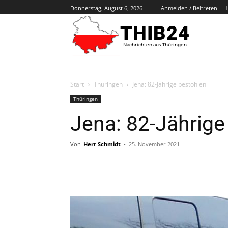
Donnerstag, August 6, 2026
Anmelden / Beitreten
THIB24
Nachrichten aus Thüringen
Start
Thüringen
Jena: 82-Jährige bestohlen
Thüringen
Jena: 82-Jährige
Von
Herr Schmidt
-
25. November 2021