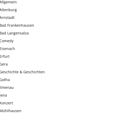
Allgemein
Altenburg
Arnstadt
Bad Frankenhausen
Bad Langensalza
Comedy
Eisenach
Erfurt
Gera
Geschichte & Geschichten
Gotha
Ilmenau
Jena
Konzert
Mühlhausen