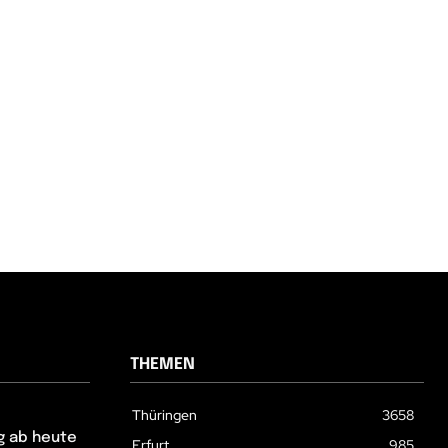
THEMEN
Thüringen
3658
g ab heute
Erfurt
985