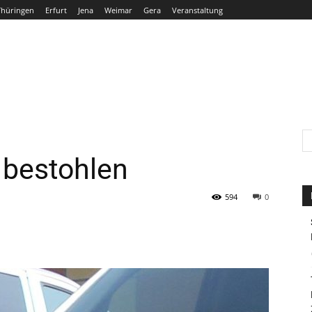
Thüringen
Erfurt
Jena
Weimar
Gera
Veranstaltung
THÜRINGEN
ERFURT
JENA
WEIMAR
GERA
 bestohlen
594
0