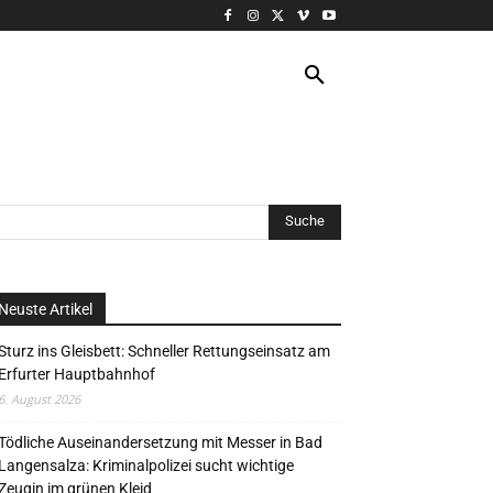
VERANSTALTUNG
MORE
Neuste Artikel
Sturz ins Gleisbett: Schneller Rettungseinsatz am
Erfurter Hauptbahnhof
6. August 2026
Tödliche Auseinandersetzung mit Messer in Bad
Langensalza: Kriminalpolizei sucht wichtige
Zeugin im grünen Kleid