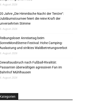
6. August 2026
20 Jahre „Die Himmlische Nacht der Tenöre“:
Jubiläumstournee feiert die reine Kraft der
unversehrten Stimme
6. August 2026
Reibungsloser Anreisetag beim
SonneMondSterne-Festival: Hohe Camping-
Auslastung und striktes Waldbetretungsverbot
6. August 2026
Gewaltausbruch nach Fußball-Rivalität:
Passanten überwältigen agressiven Fan im
Bahnhof Mühlhausen
6. August 2026
Kategorien