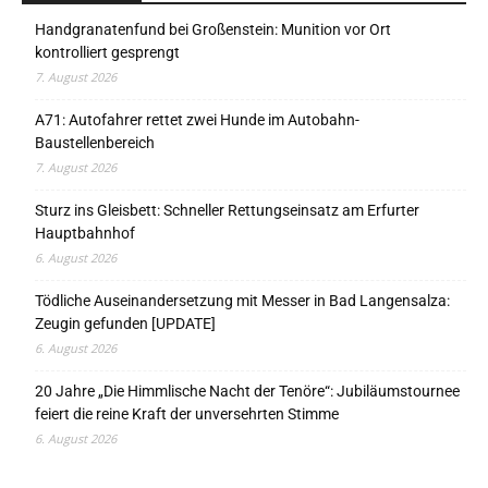
Handgranatenfund bei Großenstein: Munition vor Ort
kontrolliert gesprengt
7. August 2026
A71: Autofahrer rettet zwei Hunde im Autobahn-
Baustellenbereich
7. August 2026
Sturz ins Gleisbett: Schneller Rettungseinsatz am Erfurter
Hauptbahnhof
6. August 2026
Tödliche Auseinandersetzung mit Messer in Bad Langensalza:
Zeugin gefunden [UPDATE]
6. August 2026
20 Jahre „Die Himmlische Nacht der Tenöre“: Jubiläumstournee
feiert die reine Kraft der unversehrten Stimme
6. August 2026