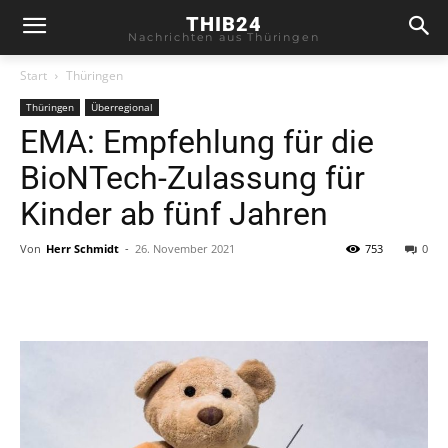
THIB24
Nachrichten aus Thüringen
Start
Thüringen
Thüringen
Überregional
EMA: Empfehlung für die
BioNTech-Zulassung für
Kinder ab fünf Jahren
Von
Herr Schmidt
-
26. November 2021
753
0