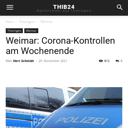
THIB24
Nachrichten aus Thüringen
Start
Thüringen
Weimar
Thüringen
Weimar
Weimar: Corona-Kontrollen
am Wochenende
Von
Herr Schmidt
-
29. November 2021
812
0