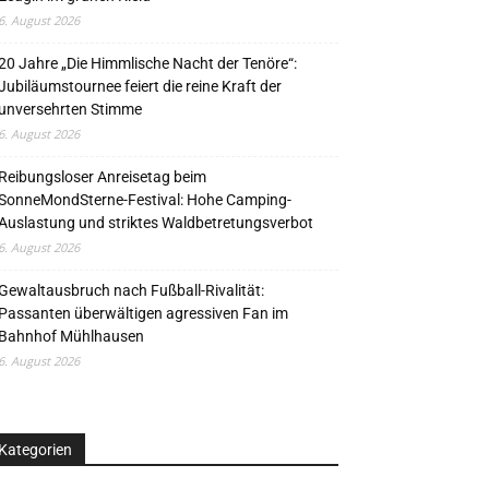
6. August 2026
20 Jahre „Die Himmlische Nacht der Tenöre“:
Jubiläumstournee feiert die reine Kraft der
unversehrten Stimme
6. August 2026
Reibungsloser Anreisetag beim
SonneMondSterne-Festival: Hohe Camping-
Auslastung und striktes Waldbetretungsverbot
6. August 2026
Gewaltausbruch nach Fußball-Rivalität:
Passanten überwältigen agressiven Fan im
Bahnhof Mühlhausen
6. August 2026
Kategorien