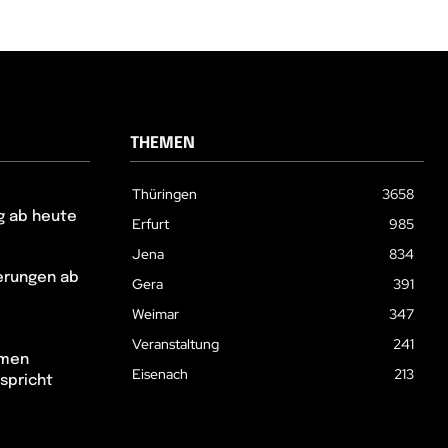
THEMEN
Thüringen
3658
g ab heute
Erfurt
985
Jena
834
erungen ab
Gera
391
Weimar
347
Veranstaltung
241
hmen
Eisenach
213
spricht