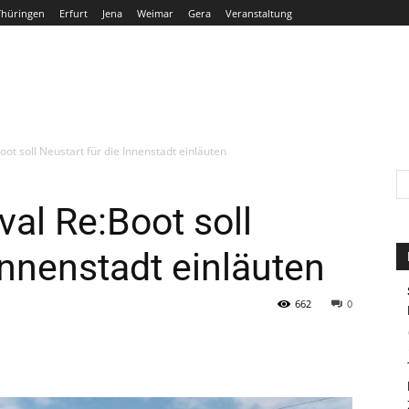
Thüringen
Erfurt
Jena
Weimar
Gera
Veranstaltung
THÜRINGEN
ERFURT
JENA
WEIMAR
GERA
Boot soll Neustart für die Innenstadt einläuten
ival Re:Boot soll
Innenstadt einläuten
662
0