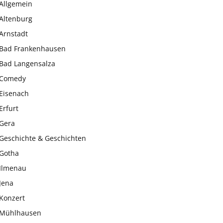
Allgemein
Altenburg
Arnstadt
Bad Frankenhausen
Bad Langensalza
Comedy
Eisenach
Erfurt
Gera
Geschichte & Geschichten
Gotha
Ilmenau
Jena
Konzert
Mühlhausen