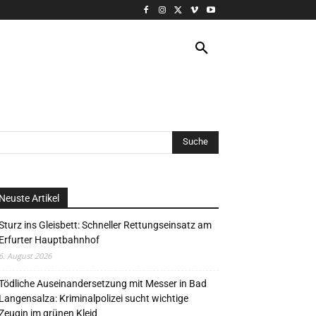
VERANSTALTUNG
MORE
Neuste Artikel
Sturz ins Gleisbett: Schneller Rettungseinsatz am
Erfurter Hauptbahnhof
6. August 2026
Tödliche Auseinandersetzung mit Messer in Bad
Langensalza: Kriminalpolizei sucht wichtige
Zeugin im grünen Kleid