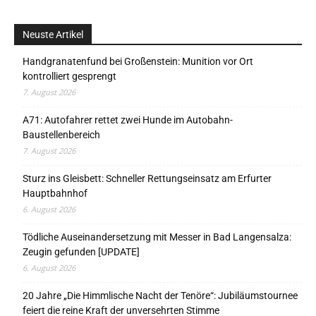
Neuste Artikel
Handgranatenfund bei Großenstein: Munition vor Ort
kontrolliert gesprengt
7. August 2026
A71: Autofahrer rettet zwei Hunde im Autobahn-
Baustellenbereich
7. August 2026
Sturz ins Gleisbett: Schneller Rettungseinsatz am Erfurter
Hauptbahnhof
6. August 2026
Tödliche Auseinandersetzung mit Messer in Bad Langensalza:
Zeugin gefunden [UPDATE]
6. August 2026
20 Jahre „Die Himmlische Nacht der Tenöre“: Jubiläumstournee
feiert die reine Kraft der unversehrten Stimme