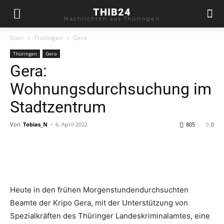
THIB24
Nachrichten aus Thüringen
Start
Thüringen
Gera
Thüringen
Gera
Gera:
Wohnungsdurchsuchung im
Stadtzentrum
Von
Tobias_N
-
6. April 2022
805
0
Heute in den frühen Morgenstundendurchsuchten
Beamte der Kripo Gera, mit der Unterstützung von
Spezialkräften des Thüringer Landeskriminalamtes, eine