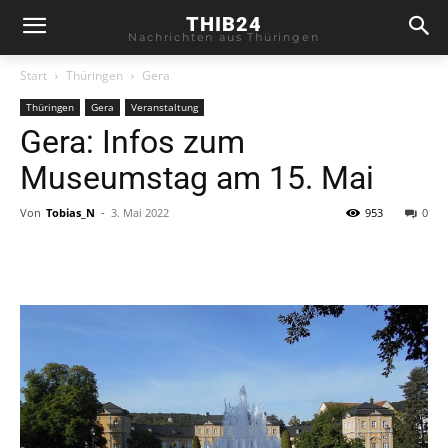
THIB24
Nachrichten aus Thüringen
Start
Thüringen
Gera
Thüringen
Gera
Veranstaltung
Gera: Infos zum
Museumstag am 15. Mai
Von
Tobias_N
-
3. Mai 2022
953
0